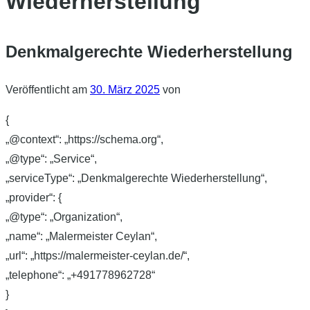
Wiederherstellung
Denkmalgerechte Wiederherstellung
Veröffentlicht am
30. März 2025
von
{
„@context“: „https://schema.org“,
„@type“: „Service“,
„serviceType“: „Denkmalgerechte Wiederherstellung“,
„provider“: {
„@type“: „Organization“,
„name“: „Malermeister Ceylan“,
„url“: „https://malermeister-ceylan.de/“,
„telephone“: „+491778962728“
}