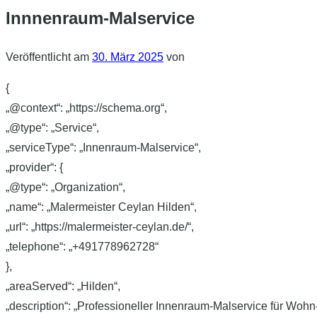
Innnenraum-Malservice
Veröffentlicht am
30. März 2025
von
{
„@context“: „https://schema.org“,
„@type“: „Service“,
„serviceType“: „Innenraum-Malservice“,
„provider“: {
„@type“: „Organization“,
„name“: „Malermeister Ceylan Hilden“,
„url“: „https://malermeister-ceylan.de/“,
„telephone“: „+491778962728“
},
„areaServed“: „Hilden“,
„description“: „Professioneller Innenraum-Malservice für Woh