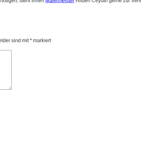
nötigen, steht Ihnen
Malermeister
Hilden Ceylan gerne zur Verf
elder sind mit
*
markiert