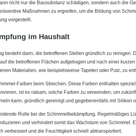
ann nicht nur die Bausubstanz schädigen, sondern auch die Ges
räventive Maßnahmen zu ergreifen, um die Bildung von Schimm
g vorgestellt.
ämpfung im Haushalt
esteht darin, die betroffenen Stellen gründlich zu reinigen.
auf die betroffenen Flächen aufgetragen und nach einer kurzen
fenen Materialien, wie beispielsweise Tapeten oder Putz, zu en
chimmel-Farben beim Streichen. Diese Farben enthalten speziel
eren, ist es ratsam, solche Farben zu verwenden, um zukün
eln kann, gründlich gereinigt und gegebenenfalls mit Silikon o
ntscheidende Rolle bei der Schimmelbekämpfung. Regelmäßiges L
 reduzieren und verhindert somit das Wachstum von Schimmel. Es
h verbessert und die Feuchtigkeit schnell abtransportiert.